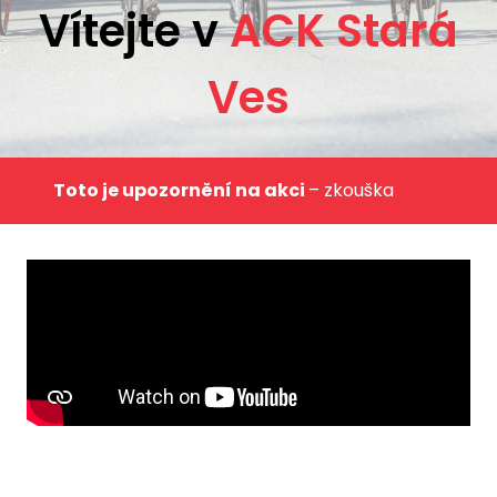
Vítejte v
ACK Stará
Ves
Toto je upozornění na akci
– zkouška