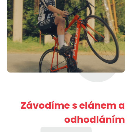
Závodíme s elánem a
odhodláním